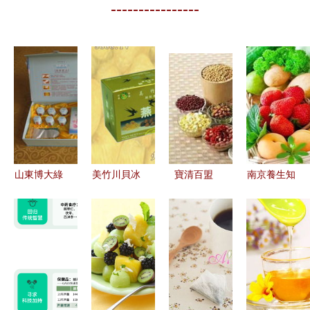
----------------
山東博大綠
美竹川貝冰
寶清百盟
南京養生知
源 匠心打
糖燕窩全國
健康生活新
多少 生活
造養身保健
招商啟動
選擇——五
中6大極致
食品，引領
香港美竹攜
谷食療養生
抗衰延壽的
健康生活新
手深圳，引
今磨房
食物
風尚
領現代養生
新潮流