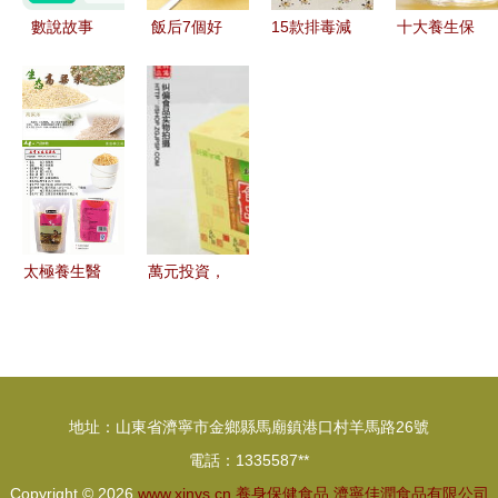
數說故事
飯后7個好
15款排毒減
十大養生保
2023健康
習慣 吃飽
肥飲品，凈
健食品 開
需求趨勢解
吃好不長
化腸道，養
啟健康生活
碼 懶系養
胖，7種養
出健康好身
的營養鑰匙
身當道，沉
身保健食品
體
浸低強度運
來助力
動與精準保
健食品崛起
太極養生醫
萬元投資，
館五常生態
撬動養生藍
高粱 400g
海 糾偏食
養生珍品全
品加盟新機
方位解析
遇
地址：山東省濟寧市金鄉縣馬廟鎮港口村羊馬路26號
電話：1335587**
Copyright © 2026
www.xinys.cn
養身保健食品
濟寧佳潤食品有限公司